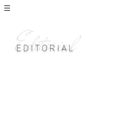
Editorial
E D I T O R I A L